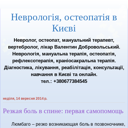
Неврологія, остеопатія в
Києві
Невролог, остеопат, мануальний терапевт,
вертебролог, лікар Валентин Добровольський.
Неврологія, мануальна терапія, остеопатія,
рефлексотерапія, краніосакральна терапія.
Діагностика, лікування, реабілітація, консультації,
навчання в Києві та онлайн.
тел.: +380677384545
неділя, 14 вересня 2014 р.
Резкая боль в спине: первая самопомощь
Люмбаго – резко возникающая боль в позвоночнике,