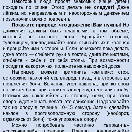
Некоторые люди просят знакомых (чаще детей)
походить по спине. Этого делать
не следует!
Даже
лёгким, но неправильным и неосторожным движением
позвоночник можно повредить.
Покажите природе, что движения Вам нужны!
Но
движения должны быть плавными, в том объёме,
который не вызовет боли. Вращайте головой,
туловищем, приподнимайте ноги, сгибайте их в коленях
и вращайте ими в стороны. Если не можете пока делать
даже этого — сгибайте руки в локтях, двигайте кистями,
сгибайте к себе и от себя стопы. При возможности
посидите на корточках, полежите на наклонной доске.
Например, можете применить комплекс: стоя,
осторожно наклоняйтесь вперед, назад и в стороны, до
появления боли. Выяснив угол наклона, при котором
возникает боль, прислонитесь к дереву, стене или столбу.
Потихоньку наклоняйтесь в сторону боли, при этом
опора будет мешать делать это движение. Надавливайте
так на опору в течение 10–15 секунд. Затем сделайте
наклон в противоположную сторону (наоборот,
отдаляясь от боли), тоже упираясь в опору.
Можно попробовать частично «вправить»
«соскочивший» позвонок. Плавно поворачивайте