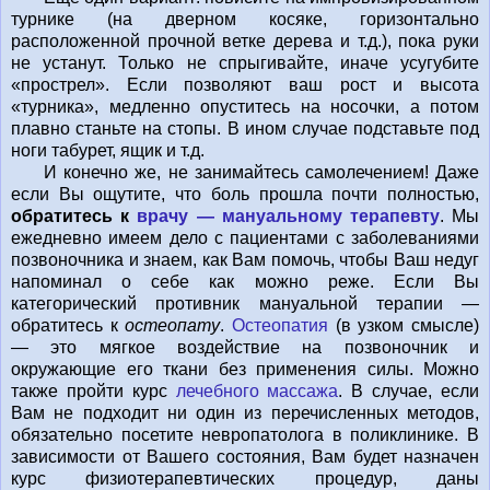
турнике (на дверном косяке, горизонтально
расположенной прочной ветке дерева и т.д.), пока руки
не устанут. Только не спрыгивайте, иначе усугубите
«прострел». Если позволяют ваш рост и высота
«турника», медленно опуститесь на носочки, а потом
плавно станьте на стопы. В ином случае подставьте под
ноги табурет, ящик и т.д.
И конечно же, не занимайтесь самолечением! Даже
если Вы ощутите, что боль прошла почти полностью,
обратитесь к
врачу — мануальному терапевту
. Мы
ежедневно имеем дело с пациентами с заболеваниями
позвоночника и знаем, как Вам помочь, чтобы Ваш недуг
напоминал о себе как можно реже. Если Вы
категорический противник мануальной терапии —
обратитесь к
остеопату
.
Остеопатия
(в узком смысле)
— это мягкое воздействие на позвоночник и
окружающие его ткани без применения силы. Можно
также пройти курс
лечебного массажа
. В случае, если
Вам не подходит ни один из перечисленных методов,
обязательно посетите невропатолога в поликлинике. В
зависимости от Вашего состояния, Вам будет назначен
курс физиотерапевтических процедур, даны