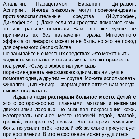
Анальгин, Парацетамол, Баралгин, Цитрамон,
Аспирин… Иногда знакомые могут порекомендовать
противовоспалительные средства (Ибупрофен,
Диклофенак…). Даже если эти средства помогают кому-
то или раньше помогали Вам, всё же лучше не
принимать их без назначения врача. Мгновенного
эффекта от лекарств может и не быть, но это не повод
для серьезного беспокойства.
Не забывайте и о местных средствах. Это может быть
жидкость меновазин и мази из числа тех, которые есть
под рукой. «Самую эффективную» мазь
порекомендовать невозможно: одним людям лучше
помогает одна, а другим — другая. Можете использовать
Финалгон, Дип-Рилиф… Фармацевт в аптеке Вам всегда
сможет подсказать.
Издавна люди
растирали больное место
. Делайте
это с осторожностью: плавными, мягкими и нежными
движениями ладонью, не вызывая покраснения кожи.
Разогревать больное место (горячей водой, лампой,
грелкой, компрессом) нельзя! Это на время уменьшит
боль, но усилит отёк, который обязательно присутствует
при воспалении. В итоге состояние может ухудшиться.