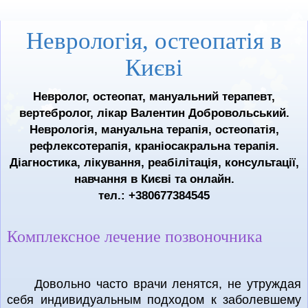
Неврологія, остеопатія в
Києві
Невролог, остеопат, мануальний терапевт,
вертебролог, лікар Валентин Добровольський.
Неврологія, мануальна терапія, остеопатія,
рефлексотерапія, краніосакральна терапія.
Діагностика, лікування, реабілітація, консультації,
навчання в Києві та онлайн.
тел.: +380677384545
Комплексное лечение позвоночника
Довольно часто врачи ленятся, не утруждая
себя индивидуальным подходом к заболевшему