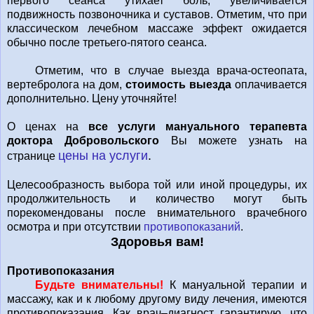
первого сеанса утихает боль, увеличивается
подвижность позвоночника и суставов. Отметим, что при
классическом лечебном массаже эффект ожидается
обычно после третьего-пятого сеанса.
Отметим, что в случае выезда врача-остеопата,
вертебролога на дом,
стоимость выезда
оплачивается
дополнительно. Цену уточняйте!
О ценах на
все услуги мануального терапевта
доктора Добровольского
Вы можете узнать на
цены на услуги
.
странице
Целесообразность выбора той или иной процедуры, их
продолжительность и количество могут быть
порекомендованы после внимательного врачебного
осмотра и при отсутствии
противопоказаний
.
Здоровья вам!
Противопоказания
Будьте внимательны!
К мануальной терапии и
массажу, как и к любому другому виду лечения, имеются
противопоказания. Как врач–диагност гарантирую, что